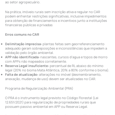
ao setor agropecuário.
Na prática, imóveis rurais sem inscrição ativa e regular no CAR
podem enfrentar restrições significativas, inclusive impedimentos
para obtenção de financiamentos e incentivos junto a instituições
financeiras públicas e privadas
Erros comuns no CAR
Delimitação imprecisa:
plantas feitas sem georreferenciamento
adequado geram sobreposições e inconsistências que impedem a
validação pelo órgão ambiental.
APP não identificada:
nascentes, cursos d’agua e topos de morro
com APPs não mapeados corretamente.
Reserva Legal insuficiente:
percentual de RL abaixo do mínimo
legal (20% no bioma Mata Atlântica, 20% a 80% conforme o bioma).
Falta de atualização:
alterações no imóvel (desmembramento,
anexação, mudança de uso) devem ser atualizadas no CAR.
Programa de Regularização Ambiental (PRA)
O PRA é o instrumento legal previsto no Código Florestal (Lei
12.651/2021) para regularização de propriedades rurais que
possuem passivo ambiental em APP ou Reserva Legal.