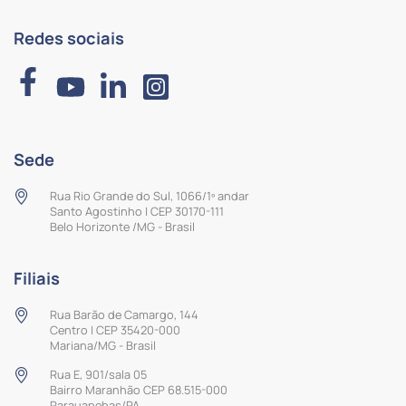
Redes sociais
Sede
Rua Rio Grande do Sul, 1066/1º andar
Santo Agostinho | CEP 30170-111
Belo Horizonte /MG - Brasil
Filiais
Rua Barão de Camargo, 144
Centro | CEP 35420-000
Mariana/MG - Brasil
Rua E, 901/sala 05
Bairro Maranhão CEP 68.515-000
Parauapebas/PA