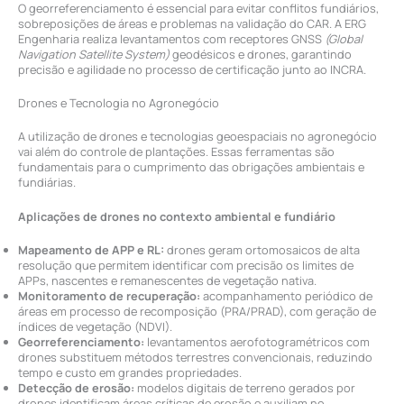
O georreferenciamento é essencial para evitar conflitos fundiários,
sobreposições de áreas e problemas na validação do CAR. A ERG
Engenharia realiza levantamentos com receptores GNSS
(Global
Navigation Satellite System)
geodésicos e drones, garantindo
precisão e agilidade no processo de certificação junto ao INCRA.
Drones e Tecnologia no Agronegócio
A utilização de drones e tecnologias geoespaciais no agronegócio
vai além do controle de plantações. Essas ferramentas são
fundamentais para o cumprimento das obrigações ambientais e
fundiárias.
Aplicações de drones no contexto ambiental e fundiário
Mapeamento de APP e RL:
drones geram ortomosaicos de alta
resolução que permitem identificar com precisão os limites de
APPs, nascentes e remanescentes de vegetação nativa.
Monitoramento de recuperação:
acompanhamento periódico de
áreas em processo de recomposição (PRA/PRAD), com geração de
índices de vegetação (NDVI).
Georreferenciamento:
levantamentos aerofotogramétricos com
drones substituem métodos terrestres convencionais, reduzindo
tempo e custo em grandes propriedades.
Detecção de erosão:
modelos digitais de terreno gerados por
drones identificam áreas críticas de erosão e auxiliam no