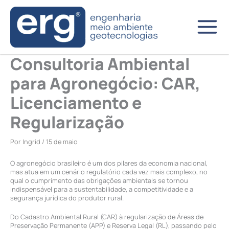
Ir
para
o
conteúdo
Consultoria Ambiental
para Agronegócio: CAR,
Licenciamento e
Regularização
Por
Ingrid
/
15 de maio
O agronegócio brasileiro é um dos pilares da economia nacional,
mas atua em um cenário regulatório cada vez mais complexo, no
qual o cumprimento das obrigações ambientais se tornou
indispensável para a sustentabilidade, a competitividade e a
segurança jurídica do produtor rural.
Do Cadastro Ambiental Rural (CAR) à regularização de Áreas de
Preservação Permanente (APP) e Reserva Legal (RL), passando pelo