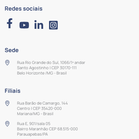
Redes sociais
Sede
Rua Rio Grande do Sul, 1066/1º andar
Santo Agostinho | CEP 30170-111
Belo Horizonte /MG - Brasil
Filiais
Rua Barão de Camargo, 144
Centro | CEP 35420-000
Mariana/MG - Brasil
Rua E, 901/sala 05
Bairro Maranhão CEP 68.515-000
Parauapebas/PA