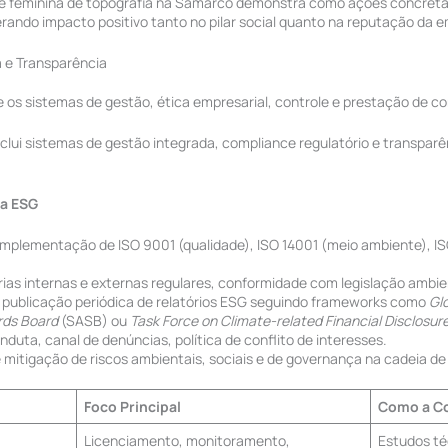
pe feminina de topografia na Samarco demonstra como ações concreta
rando impacto positivo tanto no pilar social quanto na reputação da 
a e Transparência
 os sistemas de gestão, ética empresarial, controle e prestação de c
inclui sistemas de gestão integrada, compliance regulatório e transpa
a ESG
mplementação de ISO 9001 (qualidade), ISO 14001 (meio ambiente), I
ias internas e externas regulares, conformidade com legislação ambien
publicação periódica de relatórios ESG seguindo frameworks como
Glo
rds Board
(SASB) ou
Task Force on Climate-related Financial Disclosur
duta, canal de denúncias, política de conflito de interesses.
 mitigação de riscos ambientais, sociais e de governança na cadeia de 
Foco Principal
Como a Co
Licenciamento, monitoramento,
Estudos té