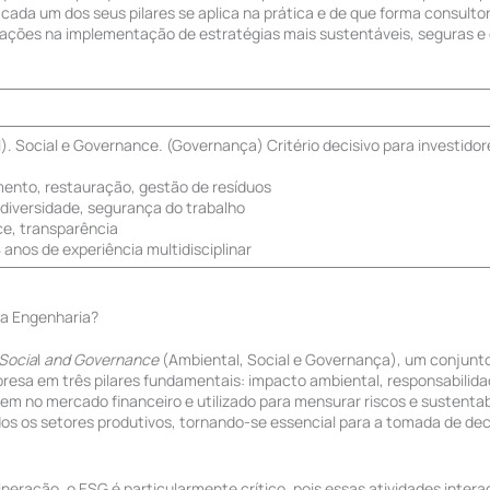
cada um dos seus pilares se aplica na prática e de que forma consult
zações na implementação de estratégias mais sustentáveis, seguras 
 Social e Governance. (Governança) Critério decisivo para investidor
mento, restauração, gestão de resíduos
 diversidade, segurança do trabalho
nce, transparência
 anos de experiência multidisciplinar
ra Engenharia?
Socia
l
and Governance
(Ambiental, Social e Governança), um conjunto 
esa em três pilares fundamentais: impacto ambiental, responsabilidad
m no mercado financeiro e utilizado para mensurar riscos e sustentab
s os setores produtivos, tornando-se essencial para a tomada de deci
neração, o ESG é particularmente crítico, pois essas atividades inte