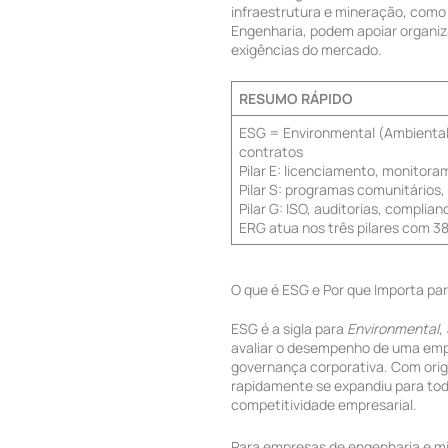
infraestrutura e mineração, como 
Engenharia, podem apoiar organi
exigências do mercado.
RESUMO RÁPIDO
ESG = Environmental (Ambiental).
contratos
Pilar E: licenciamento, monitora
Pilar S: programas comunitários,
Pilar G: ISO, auditorias, complia
ERG atua nos três pilares com 38
O que é ESG e Por que Importa pa
ESG é a sigla para
Environmental
,
avaliar o desempenho de uma empr
governança corporativa. Com orige
rapidamente se expandiu para todo
competitividade empresarial.
Para empresas de engenharia e mi