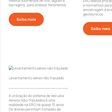
relevos submersos de rios, lagoas e
ERG realiza proce
barragens, para analisar fenômenos
e normativos par
amostragem e ensa
geotécnicos
Saiba mais
Saiba mais
Levantamento aéreo não tripulado
A utilização do sistema de Veículos
Aéreos Não-Tripulados é uma
realidade na ERG há quase 10 anos.
Os drones permitem tomadas de