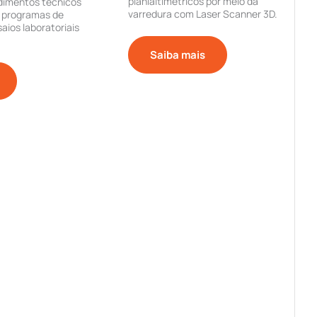
planialtimétricos por meio da
dimentos técnicos
varredura com Laser Scanner 3D.
a programas de
ios laboratoriais
Saiba mais