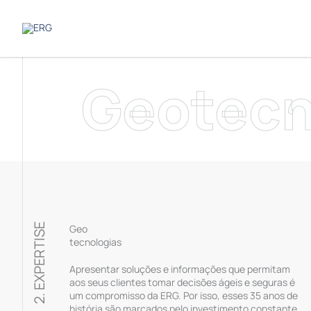
Ir
para
o
conteúdo
Geotecn
2. EXPERTISE
Geo
tecnologias
Apresentar soluções e informações que permitam
aos seus clientes tomar decisões ágeis e seguras é
um compromisso da ERG. Por isso, esses 35 anos de
história são marcados pelo investimento constante