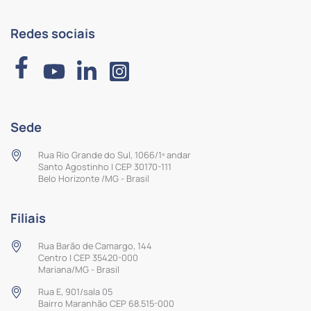
Redes sociais
Sede
Rua Rio Grande do Sul, 1066/1º andar
Santo Agostinho | CEP 30170-111
Belo Horizonte /MG - Brasil
Filiais
Rua Barão de Camargo, 144
Centro | CEP 35420-000
Mariana/MG - Brasil
Rua E, 901/sala 05
Bairro Maranhão CEP 68.515-000