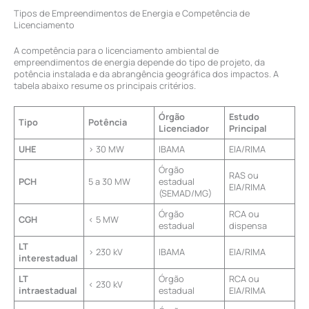
Tipos de Empreendimentos de Energia e Competência de
Licenciamento
A competência para o licenciamento ambiental de
empreendimentos de energia depende do tipo de projeto, da
potência instalada e da abrangência geográfica dos impactos. A
tabela abaixo resume os principais critérios.
Órgão
Estudo
Tipo
Potência
Licenciador
Principal
UHE
> 30 MW
IBAMA
EIA/RIMA
Órgão
RAS ou
PCH
5 a 30 MW
estadual
EIA/RIMA
(SEMAD/MG)
Órgão
RCA ou
CGH
< 5 MW
estadual
dispensa
LT
> 230 kV
IBAMA
EIA/RIMA
interestadual
LT
Órgão
RCA ou
< 230 kV
intraestadual
estadual
EIA/RIMA