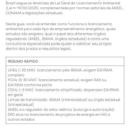
Brasil segue as diretrizes da Lei Geral do Licenciamento Ambiental
(Lei nº 15.190/2025), complementada por normas setoriais da ANEEL,
CONAMA e legislações estaduais.
Neste guia, você vai entender como funciona o licenciamento
ambiental para cada tipo de empreendimento energético, quais
estudos são exigidos, qual o papel dos diferentes órgãos
reguladores (ANEEL, IBAMA, órgãos estaduais) e como uma
consultoria especializada pode ajudar a viabilizar seu projeto
dentro dos prazos e requisitos legais.
RESUMO RÁPIDO
UHEs (>30 MW): licenciamento pelo IBAMA, exigem EIA/RIMA
completo
PCHs (5-30 MW): licenciamento estadual, exigem RAS ou
EIA/RIMA conforme porte
CGHs (<5 MW): licenciamento simplificado, dispensam EIA/RIMA
em geral
Linhas de transmissão: IBAMA (interestadual) ou órgão estadual
(intraestadual)
ANEEL e o regulador do setor elétrico (outorga e autorização)
ERG atua no licenciamento de projetos de energia em MG e
outros estados