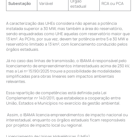
Órgão
Subestação
Variável
RCA ou PCA
estadual
A caracterização das UHEs considera não apenas a potência
instalada superior a 30 MW, mas também a área do reservatório,
sendo enquadradas como UHE aquelas com reservatório maior que
13 km². As PCHs, por sua vez, devem ter potência entre 5 e 30 MW e
reservatório limitado a 13 km², com licenciamento conduzido pelos
órgãos estaduais.
Já no caso das linhas de transmissão, o IBAMA é responsável pelo
licenciamento de empreendimentos interestaduais acima de 230 kV,
mas a Lei nº 15.190/2025 trouxe a possibilidade de modalidades
simplificadas para obras lineares sem impactos ambientais
relevantes.
Essa repartição de competências está definida pela Lei
Complementar nº 140/2011, que estabelece a cooperação entre
União, Estados e Municípios no exercício da gestão ambiental.
Assim, o IBAMA licencia empreendimentos de impacto nacional ou
interestadual, enquanto os órgãos estaduais ficam responsáveis
por projetos de impacto local ou regional.
Licenciamento de Usinas Hidrelétricas (UHEs)