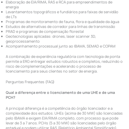
Elaboração de EIA/RIMA, RAS e RCA para empreendimentos de
energia
Levantamentos topográficos e fundiários para faixas de servidão
de LTs
Programas de monitoramento de fauna, flora e qualidade da água
Estudos de alternativas de corredor para linhas de transmissão
PRAD e programas de compensação florestal
Geotecnologias aplicadas: drones, laser scanner 3D,
geoprocessamento
Acompanhamento processual junto ao IBAMA, SEMAD e COPAM
A combinação de experiência regulatória com tecnologia de ponta
permite a ERG entregar estudos robustos e completos, reduzindo o
risco de complementações e acelerando o processo de
licenciamento para seus clientes no setor de energia.
Perguntas Frequentes (FAQ)
Qual a diferença entre o licenciamento de uma UHE e de uma
PCH?
A principal diferença é a competência do órgão licenciador e a
complexidade dos estudos. UHEs (acima de 30 MW) são licenciadas
pelo IBAMA e exigem EIA/RIMA completo, com processo que pode
levar de 3 a 7 anos. PCHs (5 a 30 MW) são licenciadas pelo órgão
estadual e podem utilizar RAS (Relatório Ambiental Simplificado),